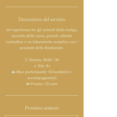
Descrizione del servizio
Un’esperienza tra gli animali della malga,
raccolta delle uova, piccole attività
contadine e un laboratorio semplice con i
prodotti della Kinderalm.
⏰ Durata: 2h30 / 3h
👧 Età: 4+
👥 Max partecipanti: 10 bambini (+
accompagnatori)
🎟 Prezzo: 15 euro
Prossime sessioni