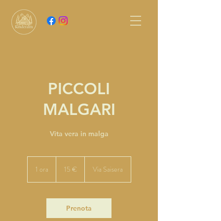
PICCOLI
MALGARI
Vita vera in malga
15
euro
1 ora
1
15 €
Via Saisera
o
r
Prenota