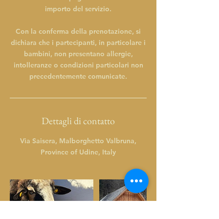
importo del servizio.
Con la conferma della prenotazione, si
dichiara che i partecipanti, in particolare i
bambini, non presentano allergie,
intolleranze o condizioni particolari non
precedentemente comunicate.
Dettagli di contatto
Via Saisera, Malborghetto Valbruna,
Province of Udine, Italy