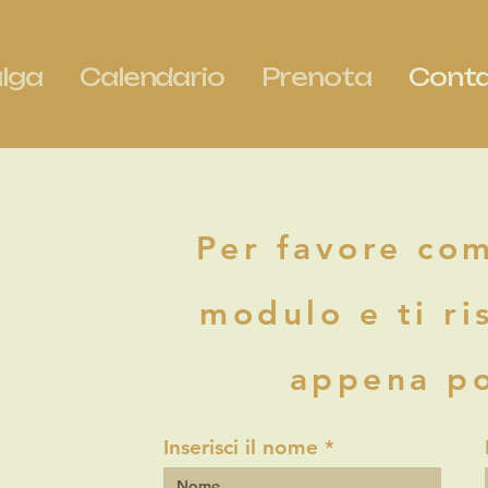
alga
Calendario
Prenota
Conta
Per favore co
modulo e ti r
appena po
Inserisci il nome