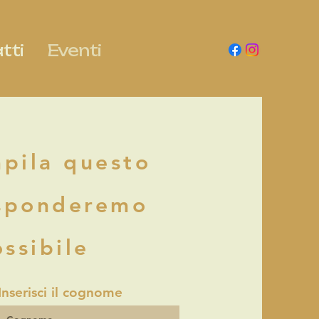
tti
Eventi
mpila questo
isponderemo
ssibile
Inserisci il cognome